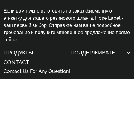
Если вам нужно изготовить на заказ фирменную
этикетку для вашего резинового шланга, Hose Label -
ваш первый выбор. Отправьте нам ваше подробное
требование и получите мгновенное предложение прямо
сейчас.
ПРОДУКТЫ
ПОДДЕРЖИВАТЬ
CONTACT
Contact Us For Any Question!
sales@hoselabel.com
Gongyi Road, Huadu District, Guangzhou City,
China
© 2026 Профессиональная китайская этикетка для
вулканизации резиновых шлангов на заказ