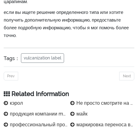
царапинам.
если вы ищете решение определенного типа или хотите
получить дополнительную информацию, предоставьте
более подробную информацию, чтобы я мог помочь более
точно.
Tags：
vulcanization label
Prev
Next
Related Information
кэрол
Не просто смотрите на предложение при выборе пленки для печати на промышленных шлангах.
продукция компании manuli hydraulic equipment (suzhou) co., ltd.
майк
профессиональный производитель печатных этикеток для вулканизации резиновых шин на заказ
маркировка переноса вулканизации-gates hydraulic technology (changzhou) co., ltd.