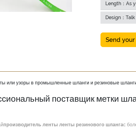
Length：As y
Design：Talk 
Send your
сты или узоры в промышленные шланги и резиновые шланги
сиональный поставщик метки шла
ай
производитель ленты ленты резинового шланга
с бол