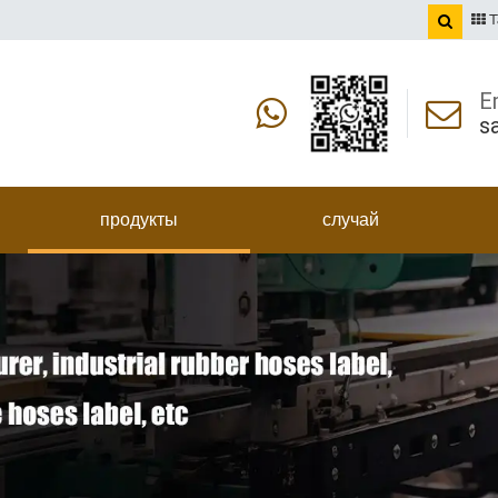
T
E
s
продукты
случай