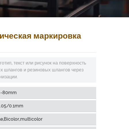
ическая маркировка
готип, текст или рисунок на поверхность
 шлангов и резиновых шлангов через
низации.
m-80mm
.05/0.1mm
e,Bicolor,multicolor