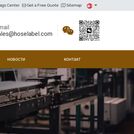
ags Center
Get a Free Quote
Sitemap
mail
ales@hoselabel.com
новости
контакт