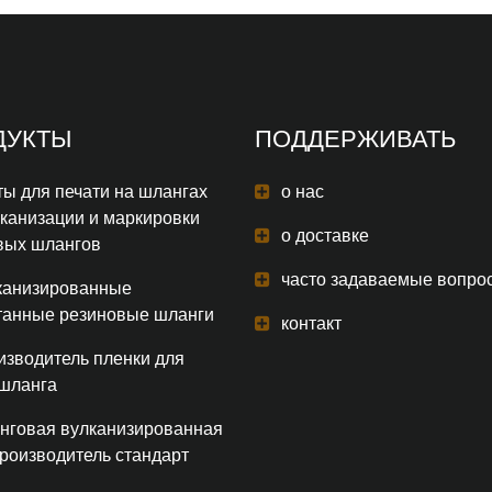
ДУКТЫ
ПОДДЕРЖИВАТЬ
ы для печати на шлангах
о нас
лканизации и маркировки
о доставке
вых шлангов
часто задаваемые вопро
канизированные
танные резиновые шланги
контакт
изводитель пленки для
 шланга
нговая вулканизированная
производитель стандарт