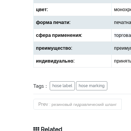
цвет:
монохр
форма печати:
печатна
сфера применения:
торгова
преимущество:
преимущ
индивидуально:
принять
Tags：
hose label
hose marking
Prev
: резиновый гидравлический шланг
Related