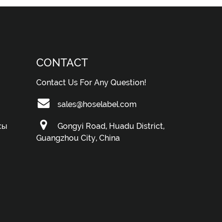
CONTACT
Contact Us For Any Question!
sales@hoselabel.com
сы
Gongyi Road, Huadu District,
Guangzhou City, China