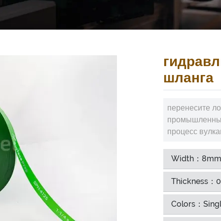
гидравл
шланга
перенесите ло
промышленных
процесс вулка
Width：8m
Thickness：0
Colors：Singl