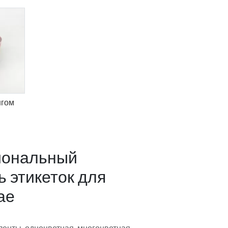
нгом
иональный
 этикеток для
ае