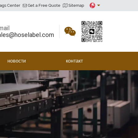
ags Center
Get a Free Quote
Sitemap
mail
ales@hoselabel.com
новости
контакт