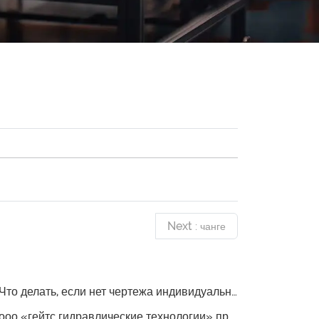
Next
: чанге
то делать, если нет чертежа индивидуальной этикетки для резиновых трубок?
ооо «гейтс гидравлические технологии» продукция