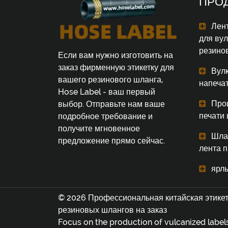
ПРО
Лент
для ву
резино
Если вам нужно изготовить на
заказ фирменную этикетку для
Вул
вашего резинового шланга,
напеча
Hose Label - ваш первый
Про
выбор. Отправьте нам ваше
печати
подробное требование и
получите мгновенное
Шла
предложение прямо сейчас.
лента 
ярл
© 2026 Профессиональная китайская этикет
резиновых шлангов на заказ
Focus on the production of vulcanized labels