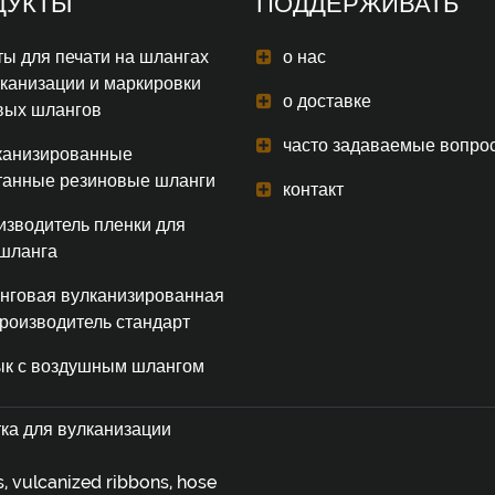
ДУКТЫ
ПОДДЕРЖИВАТЬ
ы для печати на шлангах
о нас
лканизации и маркировки
о доставке
вых шлангов
часто задаваемые вопро
канизированные
танные резиновые шланги
контакт
изводитель пленки для
 шланга
нговая вулканизированная
производитель стандарт
ык с воздушным шлангом
ка для вулканизации
, vulcanized ribbons, hose