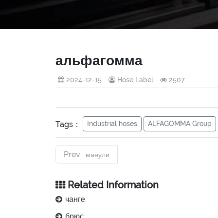
альфагомма
2024-12-15
Hose Label
2507
Tags：
Industrial hoses
ALFAGOMMA Group
Prev
: манули
Related Information
чанге
брюс