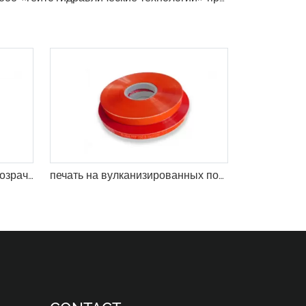
трансферные этикетки из прозрачных вулканизированных полосок
печать на вулканизированных полосах шланга