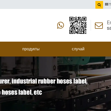
T
E
s
продукты
случай