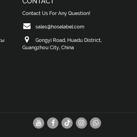
CONTACT
Contact Us For Any Question!
sales@hoselabel.com
сы
Gongyi Road, Huadu District,
Guangzhou City, China