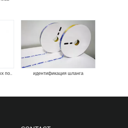
печать на вулканизированных полосах шланга
идентификация шланга