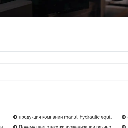
продукция компании manuli hydraulic equipment (suzhou) co., ltd.
ов?
Почему цвет этикетки вулканизации резинового шланга отслаивается при снятии пленки?