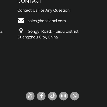
CONTACT
Contact Us For Any Question!
sales@hoselabel.com
сы
Gongyi Road, Huadu District,
Guangzhou City, China