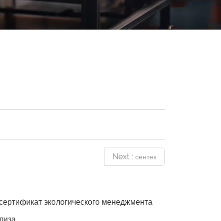
Next
: сентек
сертификат экологического менеджмента
лиза