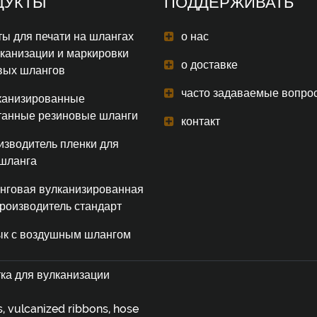
ДУКТЫ
ПОДДЕРЖИВАТЬ
ы для печати на шлангах
о нас
лканизации и маркировки
о доставке
вых шлангов
часто задаваемые вопро
канизированные
танные резиновые шланги
контакт
изводитель пленки для
 шланга
нговая вулканизированная
производитель стандарт
ык с воздушным шлангом
ка для вулканизации
, vulcanized ribbons, hose