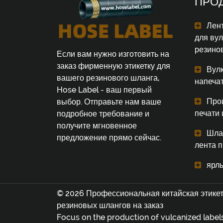
ПРО
Лент
для ву
резино
Если вам нужно изготовить на
заказ фирменную этикетку для
Вул
вашего резинового шланга,
напеча
Hose Label - ваш первый
Про
выбор. Отправьте нам ваше
печати
подробное требование и
получите мгновенное
Шла
предложение прямо сейчас.
лента 
ярл
© 2026 Профессиональная китайская этикет
резиновых шлангов на заказ
Focus on the production of vulcanized labels