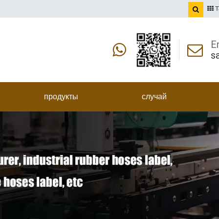
T
E
s
продукты
случай