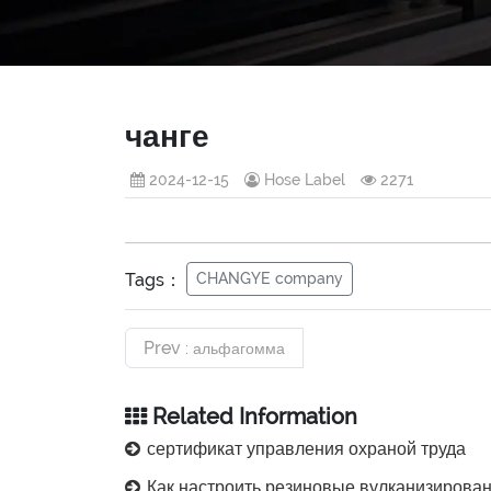
чанге
2024-12-15
Hose Label
2271
Tags：
CHANGYE company
Prev
: альфагомма
Related Information
сертификат управления охраной труда
Как настроить резиновые вулканизированные этикетки для небольших заказ