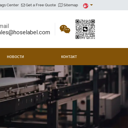
ags Center
Get a Free Quote
Sitemap
mail
ales@hoselabel.com
новости
контакт