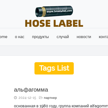
ome
о нас
продукты
случай
новости
конт
Tags List
альфагомма
2024-12-15
партнер
основанная в 1980 году, группа компаний alfagom