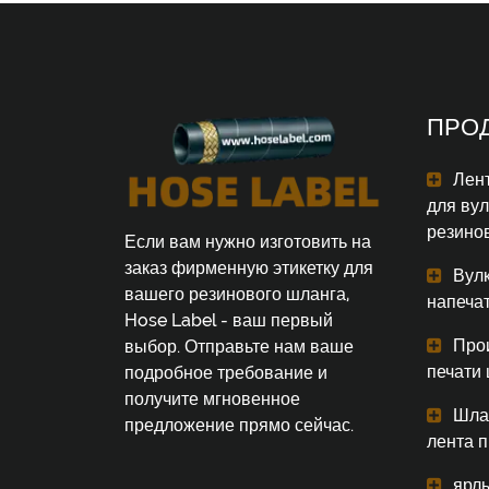
ПРО
Лент
для ву
резино
Если вам нужно изготовить на
заказ фирменную этикетку для
Вул
вашего резинового шланга,
напеча
Hose Label - ваш первый
Про
выбор. Отправьте нам ваше
печати
подробное требование и
получите мгновенное
Шла
предложение прямо сейчас.
лента 
ярл