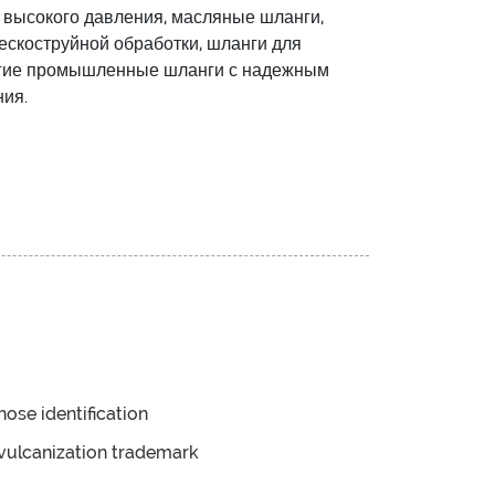
высокого давления, масляные шланги,
ескоструйной обработки, шланги для
ругие промышленные шланги с надежным
ния.
hose identification
vulcanization trademark