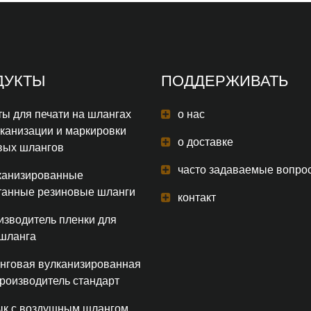
ДУКТЫ
ПОДДЕРЖИВАТЬ
ы для печати на шлангах
о нас
лканизации и маркировки
о доставке
вых шлангов
часто задаваемые вопро
канизированные
танные резиновые шланги
контакт
изводитель пленки для
 шланга
нговая вулканизированная
производитель стандарт
ык с воздушным шлангом