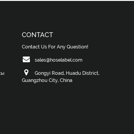
CONTACT
Contact Us For Any Question!
sales@hoselabel.com
сы
Gongyi Road, Huadu District,
Guangzhou City, China